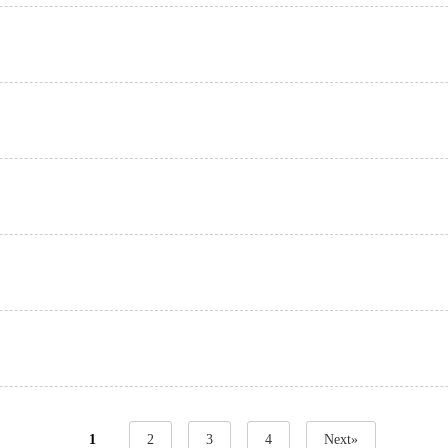
1
2
3
4
Next»